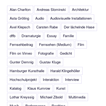
Alan Charlton
Andreas Slominski
Architektur
Asta Gröting
Audio
Audiovisuelle Installationen
Axel Klepsch
Carsten Rabe
Der lächelnde Hase
dffb
Dramaturgie
Essay
Familie
Fernsehbeitrag
Fernsehen (Medium)
Film
Film on Vimeo
Fotografie
Gedicht
Gunter Demnig
Gustav Kluge
Hamburger Kunsthalle
Harald Klingelhöller
Hochschulprojekt
Interaktion
Interview
Katalog
Klaus Kumrow
Kunst
Lothar Kreyssig
Michael Zibold
Multimedia
Musik
Performance
Realtime