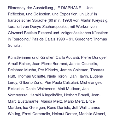
Filmessay der Ausstellung „LE DIAPHANE – Une
Réflexion, une Collection, une Exposition, un Lieu“ in
französischer Sprache (60 min, 1993) von Martin Kreyssig,
kuratiert von Denys Zacharopoulos, mit Werken von
Giovanni Battista Piranesi und zeitgenössischen Künstlern
in Tourcoing / Pas de Calais 1990 – 91. Sprecher: Thomas
Schultz.
Künstlerinnen und Künstler: Carla Accardi, Pierre Dunoyer,
Arnulf Rainer, Jean Pierre Bertrand, Jannis Counellis,
Reinhard Mucha, Per Kirkeby, James Coleman, Thomas
Ruff, Thomas Schütte, Niele Toroni, Dan Flavin, Eugéne
Leroy, Gilberto Zorio, Pier Paolo Calzolari, Michelangelo
Pistoletto, Daniel Walravens, Matt Mullican, Jan
Vercruysse, Harald Klingelhöller, Herbert Brandl, Jean-
Marc Bustamante, Marisa Merz, Mario Merz, Brice
Marden, Isa Genzgen, Renè Daniels, Jeff Wall, James
Welling, Ernst Caramelle, Helmut Dorner, Mariella Simoni,