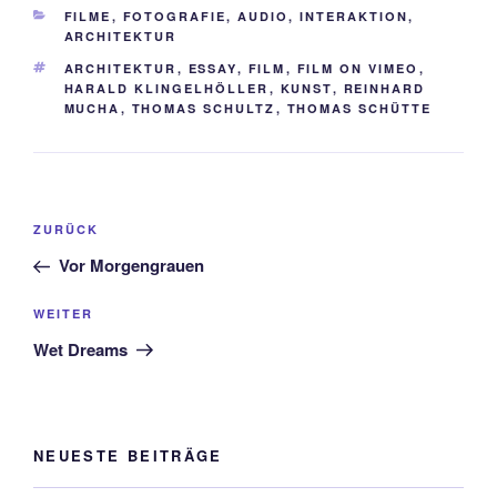
KATEGORIEN
FILME
,
FOTOGRAFIE, AUDIO, INTERAKTION,
ARCHITEKTUR
SCHLAGWÖRTER
ARCHITEKTUR
,
ESSAY
,
FILM
,
FILM ON VIMEO
,
HARALD KLINGELHÖLLER
,
KUNST
,
REINHARD
MUCHA
,
THOMAS SCHULTZ
,
THOMAS SCHÜTTE
Beitragsnavigation
Vorheriger
ZURÜCK
Beitrag
Vor Morgengrauen
Nächster
WEITER
Beitrag
Wet Dreams
NEUESTE BEITRÄGE