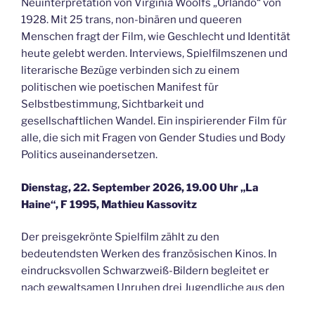
Neuinterpretation von Virginia Woolfs „Orlando“ von
1928. Mit 25 trans, non-binären und queeren
Menschen fragt der Film, wie Geschlecht und Identität
heute gelebt werden. Interviews, Spielfilmszenen und
literarische Bezüge verbinden sich zu einem
politischen wie poetischen Manifest für
Selbstbestimmung, Sichtbarkeit und
gesellschaftlichen Wandel. Ein inspirierender Film für
alle, die sich mit Fragen von Gender Studies und Body
Politics auseinandersetzen.
Dienstag, 22.
September
2026, 19.00 Uhr „La
Haine“, F 1995, Mathieu Kassovitz
Der preisgekrönte Spielfilm zählt zu den
bedeutendsten Werken des französischen Kinos. In
eindrucksvollen Schwarzweiß-Bildern begleitet er
nach gewaltsamen Unruhen drei Jugendliche aus den
Pariser Banlieues über 24 Stunden. Der Film