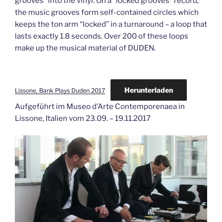
grooves” into the vinyl. On a “locked grooves” record,
the music grooves form self-contained circles which
keeps the ton arm “locked” in a turnaround – a loop that
lasts exactly 1.8 seconds. Over 200 of these loops
make up the musical material of DUDEN.
Herunterladen
Lissone, Bank Plays Duden 2017
Aufgeführt im Museo d’Arte Contemporenaea in
Lissone, Italien vom 23.09. – 19.11.2017