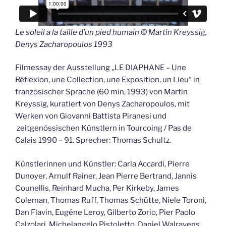
Le soleil a la taille d’un pied humain © Martin Kreyssig,
Denys Zacharopoulos 1993
Filmessay der Ausstellung „LE DIAPHANE – Une
Réflexion, une Collection, une Exposition, un Lieu“ in
französischer Sprache (60 min, 1993) von Martin
Kreyssig, kuratiert von Denys Zacharopoulos, mit
Werken von Giovanni Battista Piranesi und
zeitgenössischen Künstlern in Tourcoing / Pas de
Calais 1990 – 91. Sprecher: Thomas Schultz.
Künstlerinnen und Künstler: Carla Accardi, Pierre
Dunoyer, Arnulf Rainer, Jean Pierre Bertrand, Jannis
Counellis, Reinhard Mucha, Per Kirkeby, James
Coleman, Thomas Ruff, Thomas Schütte, Niele Toroni,
Dan Flavin, Eugéne Leroy, Gilberto Zorio, Pier Paolo
Calzolari, Michelangelo Pistoletto, Daniel Walravens,