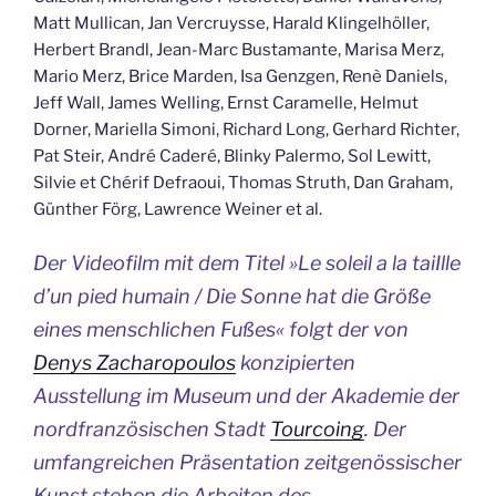
Matt Mullican, Jan Vercruysse, Harald Klingelhöller,
Herbert Brandl, Jean-Marc Bustamante, Marisa Merz,
Mario Merz, Brice Marden, Isa Genzgen, Renè Daniels,
Jeff Wall, James Welling, Ernst Caramelle, Helmut
Dorner, Mariella Simoni, Richard Long, Gerhard Richter,
Pat Steir, André Caderé, Blinky Palermo, Sol Lewitt,
Silvie et Chérif Defraoui, Thomas Struth, Dan Graham,
Günther Förg, Lawrence Weiner et al.
Der Videofilm mit dem Titel »Le soleil a la taiIlle
d’un pied humain / Die Sonne hat die Größe
eines menschlichen Fußes« folgt der von
Denys Zacharopoulos
konzipierten
Ausstellung im Museum und der Akademie der
nordfranzösischen Stadt
Tourcoing
. Der
umfangreichen Präsentation zeitgenössischer
Kunst stehen die Arbeiten des