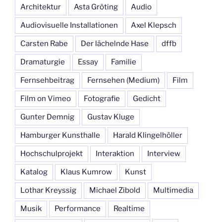
Architektur
Asta Gröting
Audio
Audiovisuelle Installationen
Axel Klepsch
Carsten Rabe
Der lächelnde Hase
dffb
Dramaturgie
Essay
Familie
Fernsehbeitrag
Fernsehen (Medium)
Film
Film on Vimeo
Fotografie
Gedicht
Gunter Demnig
Gustav Kluge
Hamburger Kunsthalle
Harald Klingelhöller
Hochschulprojekt
Interaktion
Interview
Katalog
Klaus Kumrow
Kunst
Lothar Kreyssig
Michael Zibold
Multimedia
Musik
Performance
Realtime