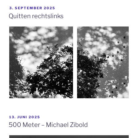
VERÖFFENTLICHT
3. SEPTEMBER 2025
AM
Quitten rechtslinks
VERÖFFENTLICHT
13. JUNI 2025
AM
500 Meter – Michael Zibold