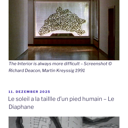
The Interior is always more difficult – Screenshot ©
Richard Deacon, Martin Kreyssig 1991
VERÖFFENTLICHT
11. DEZEMBER 2025
AM
Le soleil a la taiIlle d’un pied humain – Le
Diaphane