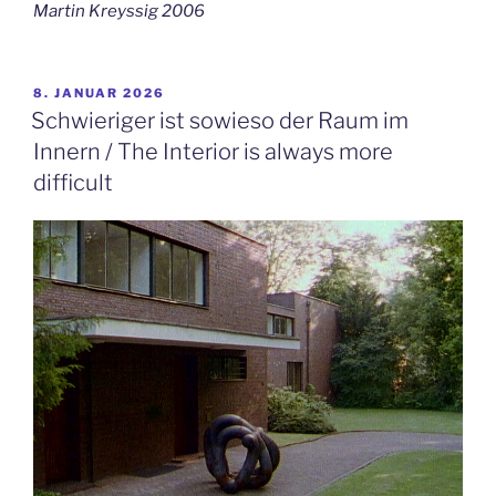
Martin Kreyssig 2006
VERÖFFENTLICHT
8. JANUAR 2026
AM
Schwieriger ist sowieso der Raum im
Innern / The Interior is always more
difficult