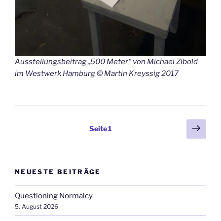
Ausstellungsbeitrag „500 Meter“ von Michael Zibold
im Westwerk Hamburg © Martin Kreyssig 2017
Seitennummerierung
Näch
Seite
1
Seit
der
Beiträge
NEUESTE BEITRÄGE
Questioning Normalcy
5. August 2026