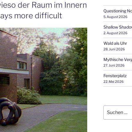
wieso der Raum im Innern
Questioning N
ways more difficult
5. August 2026
Shallow Shad
2. August 2026
Wald als Uhr
28. Juni 2026
Mythische Ver
27. Juni 2026
Fensterplatz
22. Mai 2026
Suchen
nach: