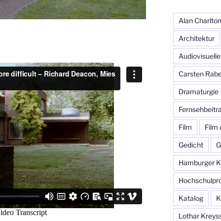
Alan Charlto
Architektur
Audiovisuelle
Carsten Rab
Dramaturgie
Fernsehbeitr
Film
Film
Gedicht
G
Hamburger Ku
Hochschulpro
Katalog
K
Lothar Kreys