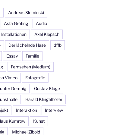
n
Andreas Slominski
Asta Gröting
Audio
 Installationen
Axel Klepsch
e
Der lächelnde Hase
dffb
Essay
Familie
ag
Fernsehen (Medium)
 on Vimeo
Fotografie
unter Demnig
Gustav Kluge
nsthalle
Harald Klingelhöller
jekt
Interaktion
Interview
laus Kumrow
Kunst
sig
Michael Zibold