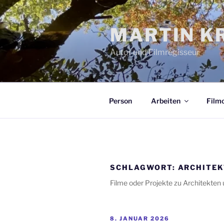
Zum
Inhalt
MARTIN KR
springen
Autor und Filmregisseur
Person
Arbeiten
Filmo
SCHLAGWORT:
ARCHITE
Filme oder Projekte zu Architekten 
VERÖFFENTLICHT
8. JANUAR 2026