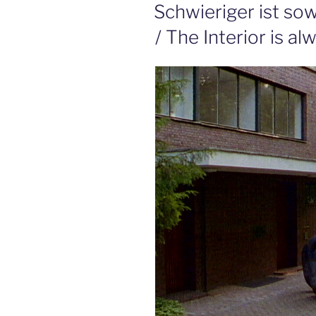
AM
Schwieriger ist so
/ The Interior is al