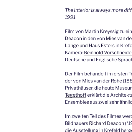
The Interior is always more dif
1991
Film von Martin Kreyssig zu ei
Deacon
in den von
Mies van de
Lange und Haus Esters
in Kref
Kamera:
Reinhold Vorschneide
Deutsche und Englische Sprac
Der Film behandelt im ersten T
der von Mies van der Rohe (18
Privathäuser, die heute Museum
Tegethoff
erklärt die Architekt
Ensembles aus zwei sehr ähnli
Im zweiten Teil des Filmes wer
Bildhauers
Richard Deacon
(*1
die Ausstellung in Krefeld her