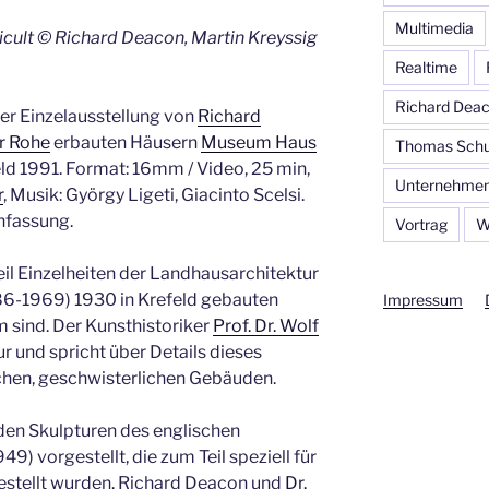
Multimedia
ficult © Richard Deacon, Martin Kreyssig
Realtime
Richard Dea
ner Einzelausstellung von
Richard
r Rohe
erbauten Häusern
Museum Haus
Thomas Schu
eld 1991. Format: 16mm / Video, 25 min,
Unternehmen
r
, Musik: György Ligeti, Giacinto Scelsi.
hfassung.
Vortrag
W
eil Einzelheiten der Landhausarchitektur
86-1969) 1930 in Krefeld gebauten
Impressum
 sind. Der Kunsthistoriker
Prof. Dr. Wolf
ur und spricht über Details dieses
chen, geschwisterlichen Gebäuden.
den Skulpturen des englischen
949) vorgestellt, die zum Teil speziell für
gestellt wurden. Richard Deacon und
Dr.