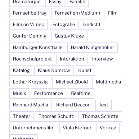
Dramaturgie
Essay
Familie
Fernsehbeitrag
Fernsehen (Medium)
Film
Film on Vimeo
Fotografie
Gedicht
Gunter Demnig
Gustav Kluge
Hamburger Kunsthalle
Harald Klingelhöller
Hochschulprojekt
Interaktion
Interview
Katalog
Klaus Kumrow
Kunst
Lothar Kreyssig
Michael Zibold
Multimedia
Musik
Performance
Realtime
Reinhard Mucha
Richard Deacon
Text
Theater
Thomas Schultz
Thomas Schütte
Unternehmensfilm
Viola Kiefner
Vortrag