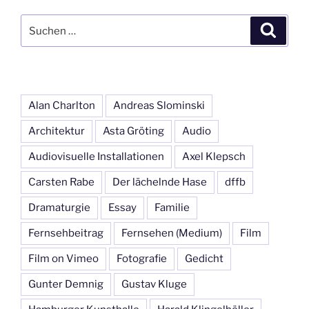
Suchen
Suche
nach:
Alan Charlton
Andreas Slominski
Architektur
Asta Gröting
Audio
Audiovisuelle Installationen
Axel Klepsch
Carsten Rabe
Der lächelnde Hase
dffb
Dramaturgie
Essay
Familie
Fernsehbeitrag
Fernsehen (Medium)
Film
Film on Vimeo
Fotografie
Gedicht
Gunter Demnig
Gustav Kluge