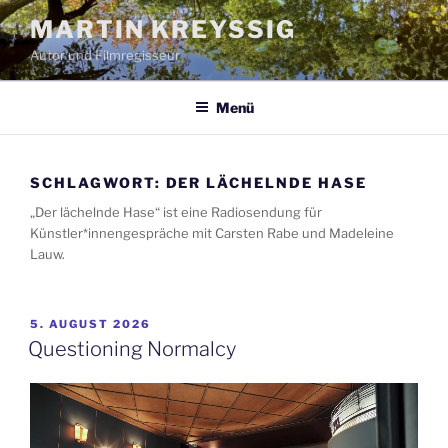
Zum
MARTIN KREYSSIG
Inhalt
Autor und Filmregisseur
springen
Menü
SCHLAGWORT:
DER LÄCHELNDE HASE
„Der lächelnde Hase“ ist eine Radiosendung für
Künstler*innengespräche mit Carsten Rabe und Madeleine
Lauw.
VERÖFFENTLICHT
5. AUGUST 2026
AM
Questioning Normalcy