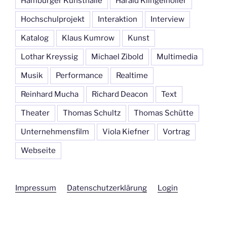
Hamburger Kunsthalle
Harald Klingelhöller
Hochschulprojekt
Interaktion
Interview
Katalog
Klaus Kumrow
Kunst
Lothar Kreyssig
Michael Zibold
Multimedia
Musik
Performance
Realtime
Reinhard Mucha
Richard Deacon
Text
Theater
Thomas Schultz
Thomas Schütte
Unternehmensfilm
Viola Kiefner
Vortrag
Webseite
Impressum
Datenschutzerklärung
Login