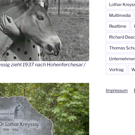
Lothar Kreys
Multimedia
Realtime
Richard Dea
Thomas Schu
Unternehmen
yssig zieht 1937 nach Hohenferchesar /
Vortrag
W
Impressum