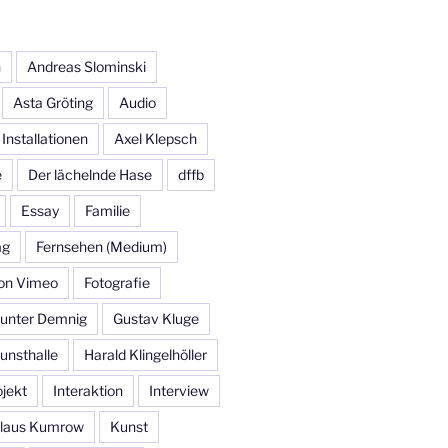
n
Andreas Slominski
Asta Gröting
Audio
 Installationen
Axel Klepsch
e
Der lächelnde Hase
dffb
Essay
Familie
ag
Fernsehen (Medium)
 on Vimeo
Fotografie
unter Demnig
Gustav Kluge
nsthalle
Harald Klingelhöller
jekt
Interaktion
Interview
laus Kumrow
Kunst