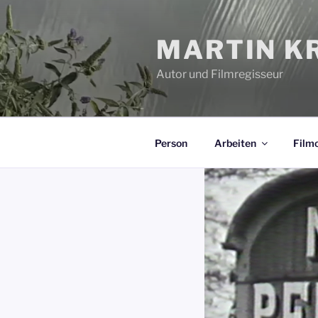
Zum
Inhalt
MARTIN KR
springen
Autor und Filmregisseur
Person
Arbeiten
Filmo