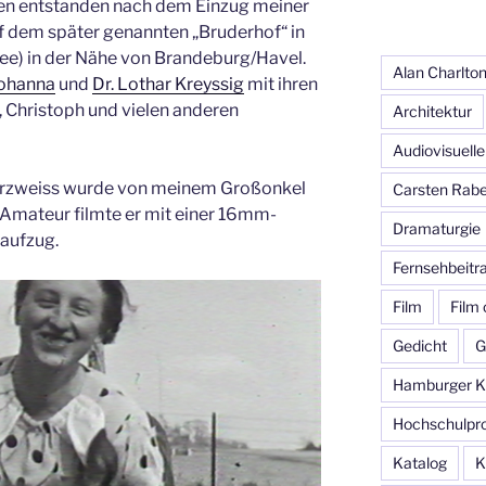
n entstanden nach dem Einzug meiner
f dem später genannten „Bruderhof“ in
ee) in der Nähe von Brandeburg/Havel.
Alan Charlto
ohanna
und
Dr. Lothar Kreyssig
mit ihren
, Christoph und vielen anderen
Architektur
Audiovisuelle
arzweiss wurde von meinem Großonkel
Carsten Rab
s Amateur filmte er mit einer 16mm-
Dramaturgie
aufzug.
Fernsehbeitr
Film
Film
Gedicht
G
Hamburger Ku
Hochschulpro
Katalog
K