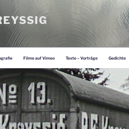
EYSSIG
grafie
Filme auf Vimeo
Texte – Vorträge
Gedichte