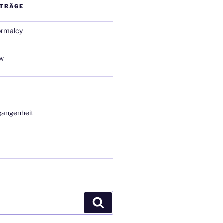
ITRÄGE
ormalcy
ow
gangenheit
Suchen