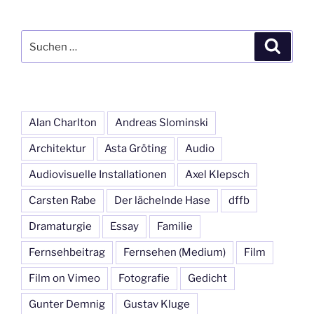
Suchen
Suche
nach:
Alan Charlton
Andreas Slominski
Architektur
Asta Gröting
Audio
Audiovisuelle Installationen
Axel Klepsch
Carsten Rabe
Der lächelnde Hase
dffb
Dramaturgie
Essay
Familie
Fernsehbeitrag
Fernsehen (Medium)
Film
Film on Vimeo
Fotografie
Gedicht
Gunter Demnig
Gustav Kluge