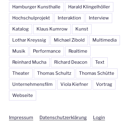
Hamburger Kunsthalle
Harald Klingelhöller
Hochschulprojekt
Interaktion
Interview
Katalog
Klaus Kumrow
Kunst
Lothar Kreyssig
Michael Zibold
Multimedia
Musik
Performance
Realtime
Reinhard Mucha
Richard Deacon
Text
Theater
Thomas Schultz
Thomas Schütte
Unternehmensfilm
Viola Kiefner
Vortrag
Webseite
Impressum
Datenschutzerklärung
Login