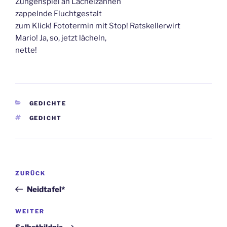
Zungenspiel an Lächelzähnen
zappelnde Fluchtgestalt
zum Klick! Fototermin mit Stop! Ratskellerwirt
Mario! Ja, so, jetzt lächeln,
nette!
KATEGORIEN
GEDICHTE
SCHLAGWÖRTER
GEDICHT
Beitragsnavigation
Vorheriger
ZURÜCK
Beitrag
Neidtafel*
Nächster
WEITER
Beitrag