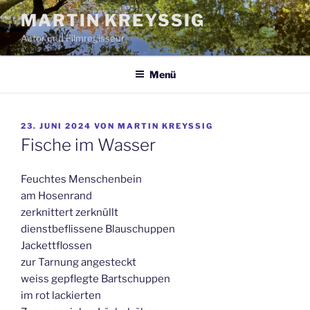
Zum
MARTIN KREYSSIG
Inhalt
Autor und Filmregisseur
springen
Menü
VERÖFFENTLICHT
23. JUNI 2024
VON
MARTIN KREYSSIG
AM
Fische im Wasser
Feuchtes Menschenbein
am Hosenrand
zerknittert zerknüllt
dienstbeflissene Blauschuppen
Jackettflossen
zur Tarnung angesteckt
weiss gepflegte Bartschuppen
im rot lackierten