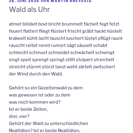
VERÖFFENTLICHT
28. JUNI 2026
VON
MARTIN KREYSSIG
AM
Wald als Uhr
atmet blödelt boxt bricht brummelt fächelt fegt fetzt
feuert flattert fliegt flüstert frischt gräbt hackt hüstelt
krakeelt kühlt lacht lauscht luschert lüstet pflügt raunt
rauscht reitet rennt rumort sägt säuselt schabt
schleicht schmust schneidet schwächelt schwingt
singt speit sprengt springt stillt stolpert streichelt
streicht stürmt stürzt tanzt weht zärtelt zwitschert
der Wind durch den Wald.
Gehört so ein Gezeitenwald zu dem
was gewesen ist oder zu dem
was noch kommen wird?
Ist er beide Zeiten,
drei, vier?
Gehört der Wald zu unterschiedlichen
Realitäten? Ist er beide Realitäten,