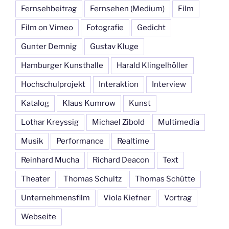
Fernsehbeitrag
Fernsehen (Medium)
Film
Film on Vimeo
Fotografie
Gedicht
Gunter Demnig
Gustav Kluge
Hamburger Kunsthalle
Harald Klingelhöller
Hochschulprojekt
Interaktion
Interview
Katalog
Klaus Kumrow
Kunst
Lothar Kreyssig
Michael Zibold
Multimedia
Musik
Performance
Realtime
Reinhard Mucha
Richard Deacon
Text
Theater
Thomas Schultz
Thomas Schütte
Unternehmensfilm
Viola Kiefner
Vortrag
Webseite