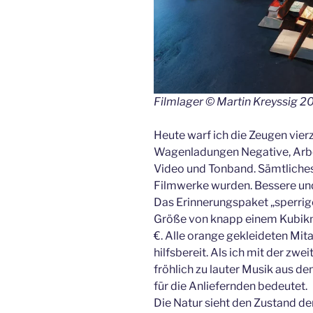
Filmlager © Martin Kreyssig 2
Heute warf ich die Zeugen vier
Wagenladungen Negative, Arbe
Video und Tonband. Sämtliche
Filmwerke wurden. Bessere und
Das Erinnerungspaket „sperrig
Größe von knapp einem Kubikm
€. Alle orange gekleideten Mit
hilfsbereit. Als ich mit der zw
fröhlich zu lauter Musik aus d
für die Anliefernden bedeutet.
Die Natur sieht den Zustand der