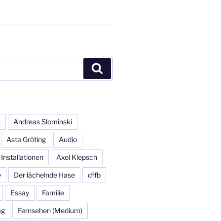
Suchen
n
Andreas Slominski
Asta Gröting
Audio
 Installationen
Axel Klepsch
e
Der lächelnde Hase
dffb
Essay
Familie
ag
Fernsehen (Medium)