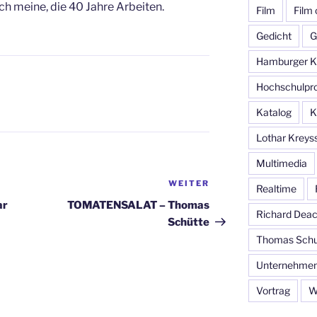
ch meine, die 40 Jahre Arbeiten.
Film
Film
Gedicht
G
Hamburger Ku
Hochschulpro
Katalog
K
Lothar Kreys
Multimedia
WEITER
Nächster
Realtime
Beitrag
ar
TOMATENSALAT – Thomas
Richard Dea
Schütte
Thomas Schu
Unternehmen
Vortrag
W