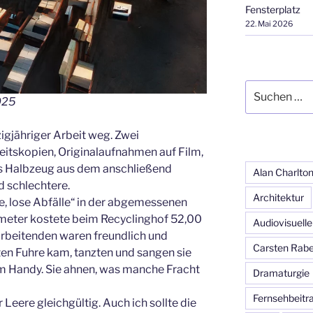
Fensterplatz
22. Mai 2026
Suchen
025
nach:
zigjähriger Arbeit weg. Zwei
itskopien, Originalaufnahmen auf Film,
s Halbzeug aus dem anschließend
Alan Charlto
 schlechtere.
Architektur
e, lose Abfälle“ in der abgemessenen
eter kostete beim Recyclinghof 52,00
Audiovisuelle
arbeitenden waren freundlich und
Carsten Rab
eiten Fuhre kam, tanzten und sangen sie
em Handy. Sie ahnen, was manche Fracht
Dramaturgie
Fernsehbeitr
 Leere gleichgültig. Auch ich sollte die