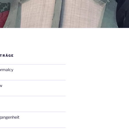
ITRÄGE
ormalcy
ow
gangenheit