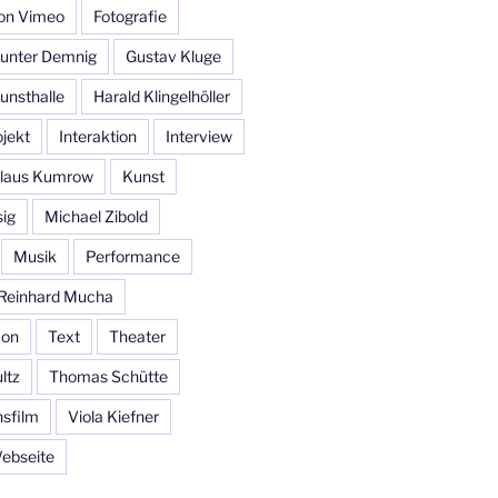
 on Vimeo
Fotografie
unter Demnig
Gustav Kluge
nsthalle
Harald Klingelhöller
jekt
Interaktion
Interview
laus Kumrow
Kunst
sig
Michael Zibold
Musik
Performance
Reinhard Mucha
con
Text
Theater
ltz
Thomas Schütte
sfilm
Viola Kiefner
ebseite