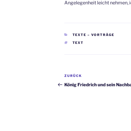
Angelegenheit leicht nehmen, i
KATEGORIEN
TEXTE – VORTRÄGE
SCHLAGWÖRTER
TEXT
Beitragsnavigation
Vorheriger
ZURÜCK
Beitrag
König Friedrich und sein Nachb