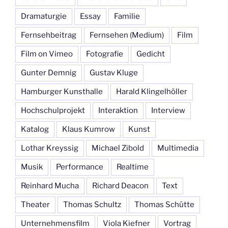
Dramaturgie
Essay
Familie
Fernsehbeitrag
Fernsehen (Medium)
Film
Film on Vimeo
Fotografie
Gedicht
Gunter Demnig
Gustav Kluge
Hamburger Kunsthalle
Harald Klingelhöller
Hochschulprojekt
Interaktion
Interview
Katalog
Klaus Kumrow
Kunst
Lothar Kreyssig
Michael Zibold
Multimedia
Musik
Performance
Realtime
Reinhard Mucha
Richard Deacon
Text
Theater
Thomas Schultz
Thomas Schütte
Unternehmensfilm
Viola Kiefner
Vortrag