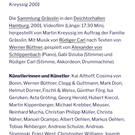
Kreyssig 2001
Die
Sammlung Grässlin
in den
Deichtorhallen
Hamburg
, 2001. Videofilm (Länge: 17:30 Min),
hergestellt von Martin Kreyssig im Auftrag der Familie
Grässlin. Mit Musik von
Rüdiger Carl
nach Texten von
Werner Büttner
, gespielt von
Alexander von
Schlippenbach
(Piano), Gabi Dziuba (Stimme) und
Rüdiger Carl (Stimme, Akkordeon, Drummachine).
Künstlerinnen und Künstler
: Kai Althoff, Cosima von
Bonin, Werner Büttner, Clegg & Guttmann, Mark Dion,
Helmut Dorner, Fischli & Weiss, Günther Förg, Isa
Genzken, Asta Gröting, Georg Herold, Hubert Kiecol,
Martin Kippenberger, Michael Krebber, Meuser,
Reinhard Mucha, Christian Philipp Müller, Christa
Näher, Manuel Ocampo, Albert Oehlen, Markus Oehlen,
Tobias Rehberger, Andreas Schulze, Andreas
Slominski, Franz West, Christopher Williams, Joseph