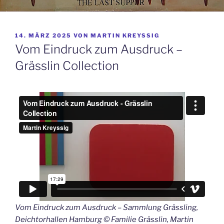
VERÖFFENTLICHT
14. MÄRZ 2025
VON
MARTIN KREYSSIG
AM
Vom Eindruck zum Ausdruck –
Grässlin Collection
Vom Eindruck zum Ausdruck – Sammlung Grässling,
Deichtorhallen Hamburg © Familie Grässlin, Martin