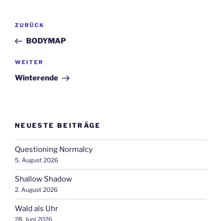
Beitragsnavigation
Vorheriger
ZURÜCK
Beitrag
BODYMAP
Nächster
WEITER
Beitrag
Winterende
NEUESTE BEITRÄGE
Questioning Normalcy
5. August 2026
Shallow Shadow
2. August 2026
Wald als Uhr
28. Juni 2026