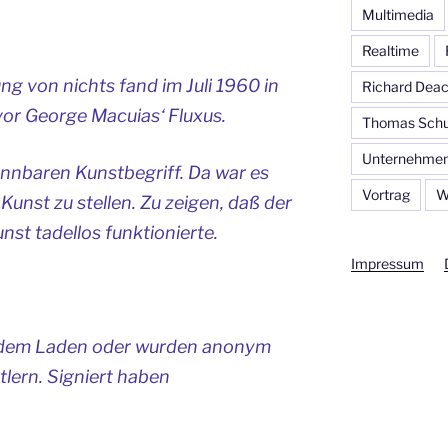
Multimedia
Realtime
ung von nichts
fand im Juli 1960 in
Richard Dea
 vor George Macuias‘
Fluxus.
Thomas Schu
Unternehmen
ennbaren Kunstbegriff. Da war es
Vortrag
W
Kunst zu stellen. Zu zeigen, daß der
st tadellos funktionierte.
Impressum
 dem Laden oder wurden anonym
tlern. Signiert haben