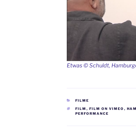
Etwas © Schuldt, Hamburge
KATEGORIEN
FILME
SCHLAGWÖRTER
FILM
,
FILM ON VIMEO
,
HAM
PERFORMANCE