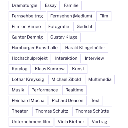
Dramaturgie
Essay
Familie
Fernsehbeitrag
Fernsehen (Medium)
Film
Film on Vimeo
Fotografie
Gedicht
Gunter Demnig
Gustav Kluge
Hamburger Kunsthalle
Harald Klingelhöller
Hochschulprojekt
Interaktion
Interview
Katalog
Klaus Kumrow
Kunst
Lothar Kreyssig
Michael Zibold
Multimedia
Musik
Performance
Realtime
Reinhard Mucha
Richard Deacon
Text
Theater
Thomas Schultz
Thomas Schütte
Unternehmensfilm
Viola Kiefner
Vortrag