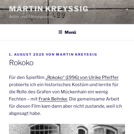
Zum
MARTIN KREYSSIG
Inhalt
Autor und Filmregisseur
springen
Menü
VERÖFFENTLICHT
1. AUGUST 2025
VON
MARTIN KREYSSIG
AM
Rokoko
Für den Spielfilm
„Rokoko“ (1996) von Ulrike Pfeiffer
probierte ich ein historisches Kostüm und lernte für
die Rolle des Grafen von Mückenhain ein wenig
Fechten – mit
Frank Behnke
. Die gemeinsame Arbeit
für diesen Film kam dann aber nicht zustande, weil ich
abgesagt habe.